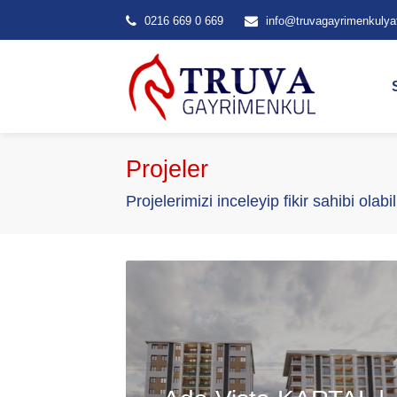
0216 669 0 669
info@truvagayrimenkulya
Projeler
Projelerimizi inceleyip fikir sahibi olabil